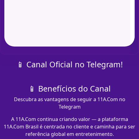
📱 Canal Oficial no Telegram!
📱 Benefícios do Canal
Descubra as vantagens de seguir a 11A.Com no
Telegram
A 11A.Com continua criando valor — a plataforma
11A.Com Brasil é centrada no cliente e caminha para ser
referência global em entretenimento.