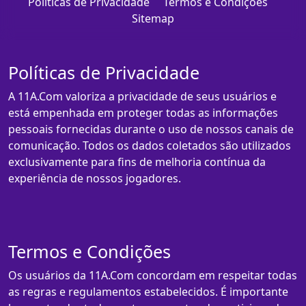
Políticas de Privacidade
Termos e Condições
Sitemap
Políticas de Privacidade
A 11A.Com valoriza a privacidade de seus usuários e
está empenhada em proteger todas as informações
pessoais fornecidas durante o uso de nossos canais de
comunicação. Todos os dados coletados são utilizados
exclusivamente para fins de melhoria contínua da
experiência de nossos jogadores.
Termos e Condições
Os usuários da 11A.Com concordam em respeitar todas
as regras e regulamentos estabelecidos. É importante