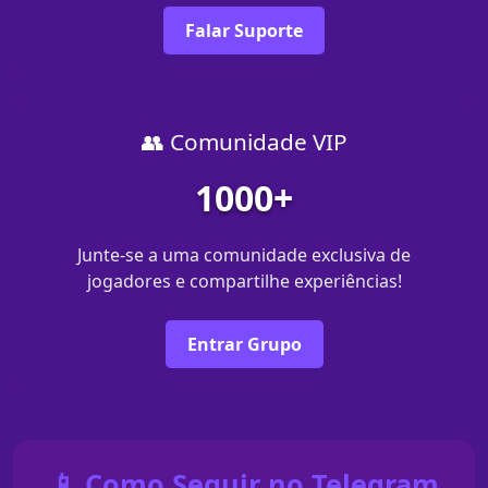
Falar Suporte
👥 Comunidade VIP
1000+
Junte-se a uma comunidade exclusiva de
jogadores e compartilhe experiências!
Entrar Grupo
📱 Como Seguir no Telegram