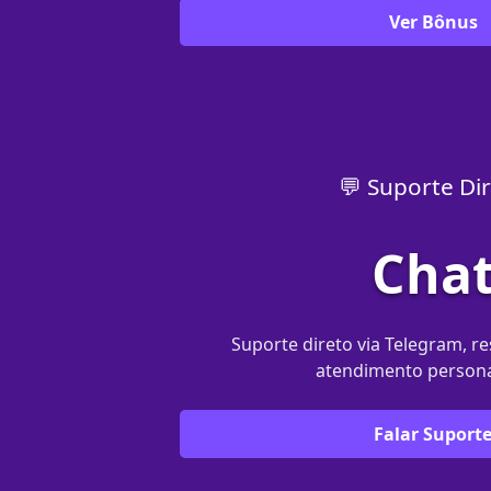
Ver Bônus
💬 Suporte Di
Cha
Suporte direto via Telegram, r
atendimento persona
Falar Suport