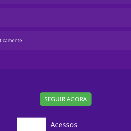
a
aticamente
SEGUIR AGORA
Acessos