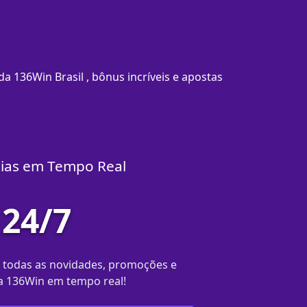
a 136Win Brasil , bônus incríveis e apostas
cias em Tempo Real
24/7
e todas as novidades, promoções e
a 136Win em tempo real!