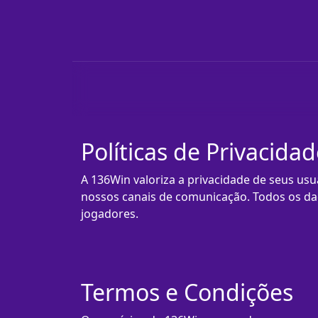
Políticas de Privacida
A 136Win valoriza a privacidade de seus us
nossos canais de comunicação. Todos os dad
jogadores.
Termos e Condições