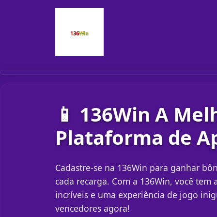
📱 136Win A Mel
Plataforma de A
Cadastre-se na 136Win para ganhar bôn
cada recarga. Com a 136Win, você tem 
incríveis e uma experiência de jogo inig
vencedores agora!