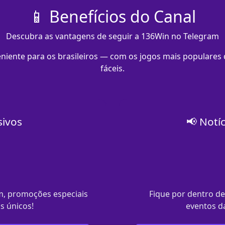
📱 Benefícios do Canal
Descubra as vantagens de seguir a 136Win no Telegram
iente para os brasileiros — com os jogos mais populares d
fáceis.
sivos
📢 Notí
m, promoções especiais
Fique por dentro d
s únicos!
eventos d