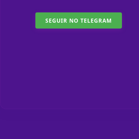
SEGUIR NO TELEGRAM