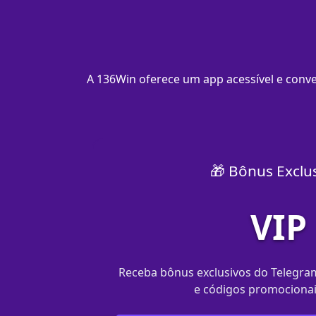
A 136Win oferece um app acessível e conven
🎁 Bônus Exclu
VIP
Receba bônus exclusivos do Telegra
e códigos promocionai