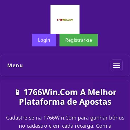
Login
Registrar-se
Menu
📱 1766Win.Com A Melhor
Plataforma de Apostas
Cadastre-se na 1766Win.Com para ganhar bônus
no cadastro e em cada recarga. Com a