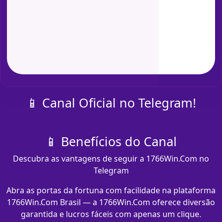
📱 Canal Oficial no Telegram!
📱 Benefícios do Canal
Descubra as vantagens de seguir a 1766Win.Com no
Telegram
Abra as portas da fortuna com facilidade na plataforma
1766Win.Com Brasil — a 1766Win.Com oferece diversão
garantida e lucros fáceis com apenas um clique.