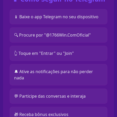
📱 Baixe o app Telegram no seu dispositivo
🔍 Procure por "@1766Win.ComOficial"
👆 Toque em "Entrar" ou "Join"
🔔 Ative as notificações para não perder
nada
💬 Participe das conversas e interaja
🎁 Receba bônus exclusivos