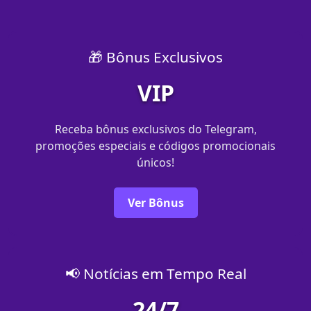
🎁 Bônus Exclusivos
VIP
Receba bônus exclusivos do Telegram,
promoções especiais e códigos promocionais
únicos!
Ver Bônus
📢 Notícias em Tempo Real
24/7