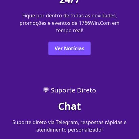
Fique por dentro de todas as novidades,
promoções e eventos da 1766Win.Com em
tempo real!
Ver Notícias
💬 Suporte Direto
Chat
Suporte direto via Telegram, respostas rápidas e
atendimento personalizado!