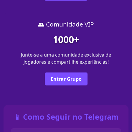
👥 Comunidade VIP
1000+
Junte-se a uma comunidade exclusiva de
jogadores e compartilhe experiências!
Entrar Grupo
📱 Como Seguir no Telegram