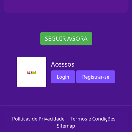
SEGUIR AGORA
Acessos
Login
Registrar-se
Políticas de Privacidade
Termos e Condições
Sitemap