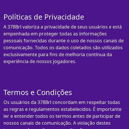
Políticas de Privacidade
A 378Brl valoriza a privacidade de seus usuários e está
empenhada em proteger todas as informações
pessoais fornecidas durante o uso de nossos canais de
comunicação. Todos os dados coletados são utilizados
exclusivamente para fins de melhoria contínua da
experiência de nossos jogadores.
Termos e Condições
Os usuários da 378Brl concordam em respeitar todas
as regras e regulamentos estabelecidos. É importante
ler e entender todos os termos antes de participar de
nossos canais de comunicação. A violação destes