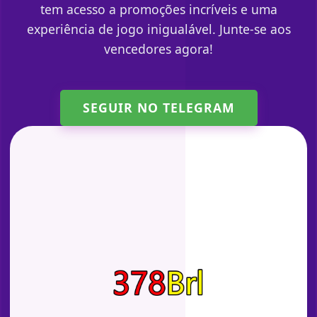
tem acesso a promoções incríveis e uma
experiência de jogo inigualável. Junte-se aos
vencedores agora!
SEGUIR NO TELEGRAM