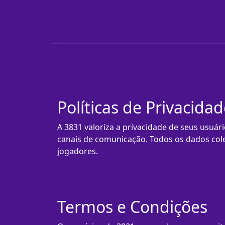
Políticas de Privacida
A 3831 valoriza a privacidade de seus usuá
canais de comunicação. Todos os dados cole
jogadores.
Termos e Condições