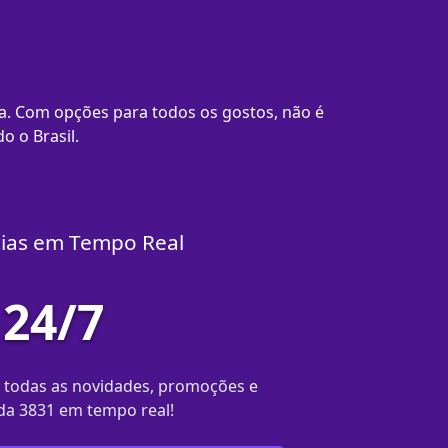
da. Com opções para todos os gostos, não é
o o Brasil.
cias em Tempo Real
24/7
e todas as novidades, promoções e
da 3831 em tempo real!