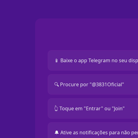
📱 Baixe o app Telegram no seu disp
🔍 Procure por "@3831Oficial"
👆 Toque em "Entrar" ou "Join"
🔔 Ative as notificações para não p