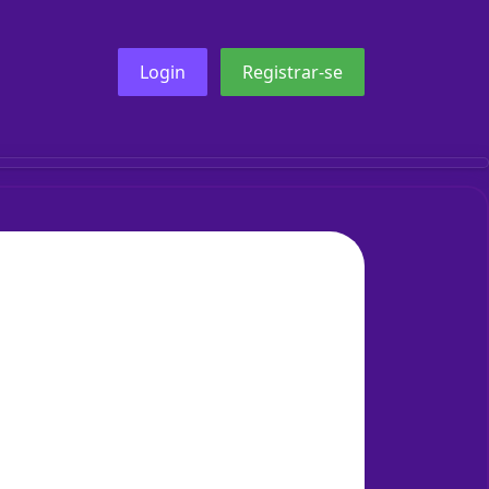
Login
Registrar-se