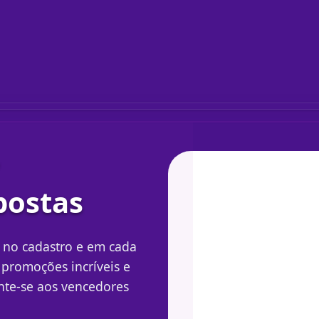
postas
 no cadastro e em cada
 promoções incríveis e
unte-se aos vencedores