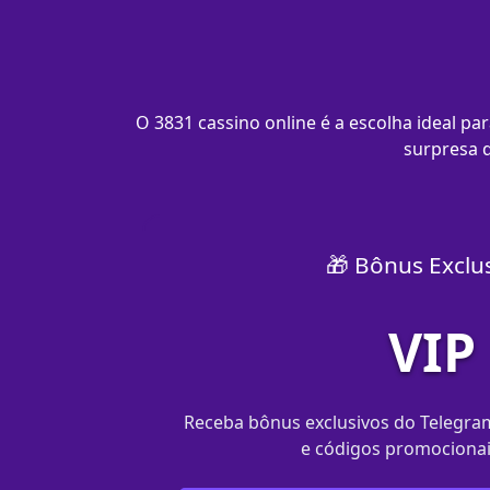
O 3831 cassino online é a escolha ideal p
surpresa q
🎁 Bônus Exclu
VIP
Receba bônus exclusivos do Telegra
e códigos promocionai