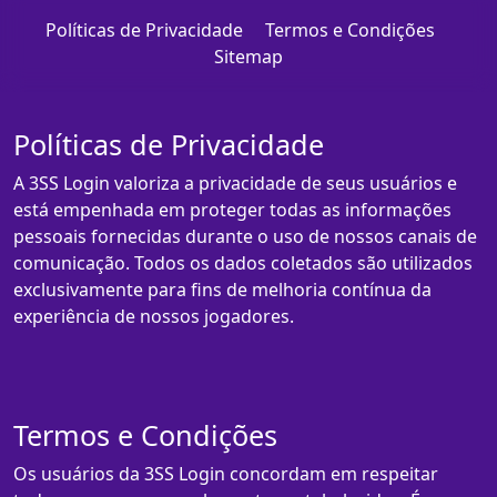
Políticas de Privacidade
Termos e Condições
Sitemap
Políticas de Privacidade
A 3SS Login valoriza a privacidade de seus usuários e
está empenhada em proteger todas as informações
pessoais fornecidas durante o uso de nossos canais de
comunicação. Todos os dados coletados são utilizados
exclusivamente para fins de melhoria contínua da
experiência de nossos jogadores.
Termos e Condições
Os usuários da 3SS Login concordam em respeitar