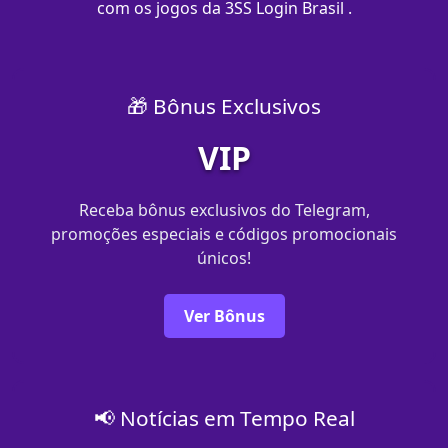
com os jogos da 3SS Login Brasil .
🎁 Bônus Exclusivos
VIP
Receba bônus exclusivos do Telegram,
promoções especiais e códigos promocionais
únicos!
Ver Bônus
📢 Notícias em Tempo Real