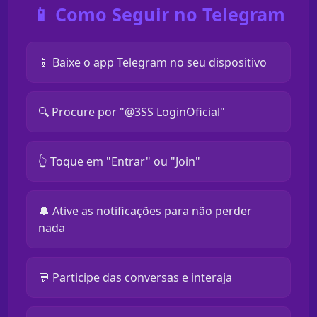
📱 Como Seguir no Telegram
📱 Baixe o app Telegram no seu dispositivo
🔍 Procure por "@3SS LoginOficial"
👆 Toque em "Entrar" ou "Join"
🔔 Ative as notificações para não perder
nada
💬 Participe das conversas e interaja