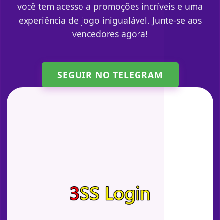
você tem acesso a promoções incríveis e uma
experiência de jogo inigualável. Junte-se aos
vencedores agora!
SEGUIR NO TELEGRAM