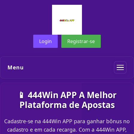
Login
Registrar-se
Menu
📱 444Win APP A Melhor
Plataforma de Apostas
Cadastre-se na 444Win APP para ganhar bônus no
cadastro e em cada recarga. Com a 444Win APP,