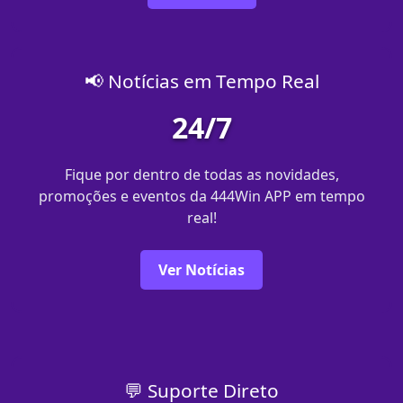
📢 Notícias em Tempo Real
24/7
Fique por dentro de todas as novidades,
promoções e eventos da 444Win APP em tempo
real!
Ver Notícias
💬 Suporte Direto