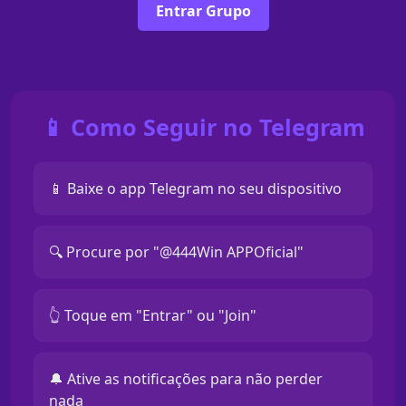
Entrar Grupo
📱 Como Seguir no Telegram
📱 Baixe o app Telegram no seu dispositivo
🔍 Procure por "@444Win APPOficial"
👆 Toque em "Entrar" ou "Join"
🔔 Ative as notificações para não perder
nada