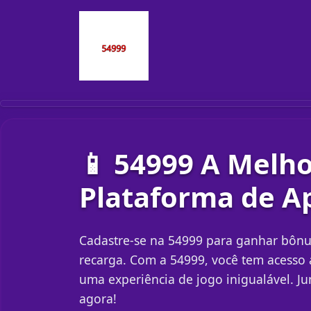
📱 54999 A Melh
Plataforma de A
Cadastre-se na 54999 para ganhar bônu
recarga. Com a 54999, você tem acesso 
uma experiência de jogo inigualável. J
agora!