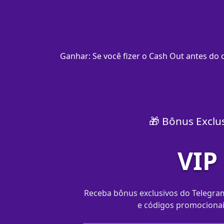
Ganhar: Se você fizer o Cash Out antes do 
🎁 Bônus Exclu
VIP
Receba bônus exclusivos do Telegra
e códigos promocionai