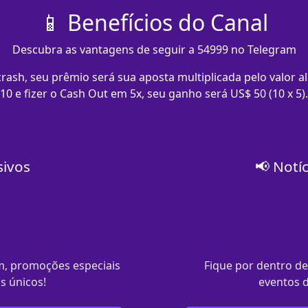
📱 Benefícios do Canal
Descubra as vantagens de seguir a 54999 no Telegram
crash, seu prêmio será sua aposta multiplicada pelo valor 
10 e fizer o Cash Out em 5x, seu ganho será US$ 50 (10 x 5).
sivos
📢 Notí
m, promoções especiais
Fique por dentro d
s únicos!
eventos 