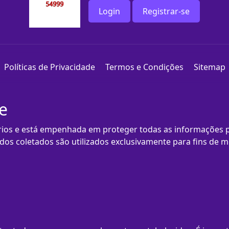
Login
Registrar-se
Políticas de Privacidade
Termos e Condições
Sitemap
de
ários e está empenhada em proteger todas as informações 
os coletados são utilizados exclusivamente para fins de m