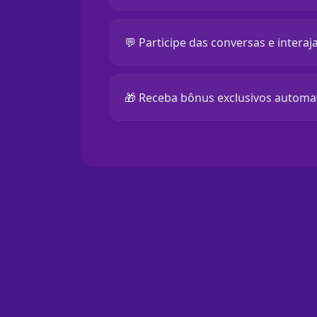
💬 Participe das conversas e interaj
🎁 Receba bônus exclusivos autom