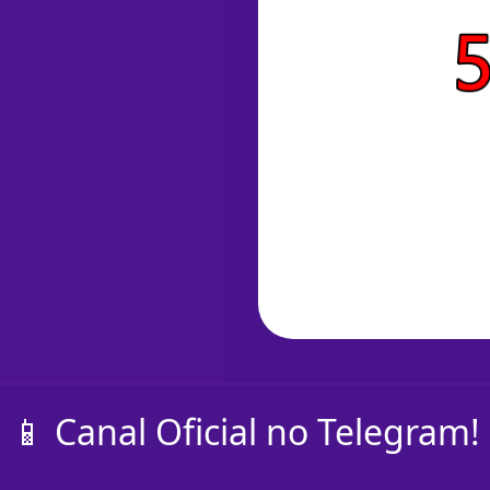
📱 Canal Oficial no Telegram!