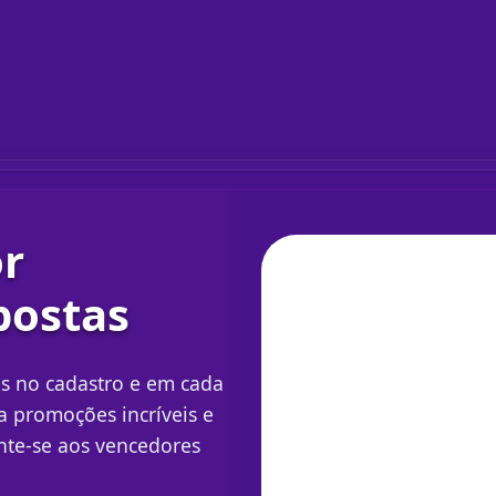
or
postas
s no cadastro e em cada
a promoções incríveis e
unte-se aos vencedores