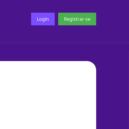
Login
Registrar-se