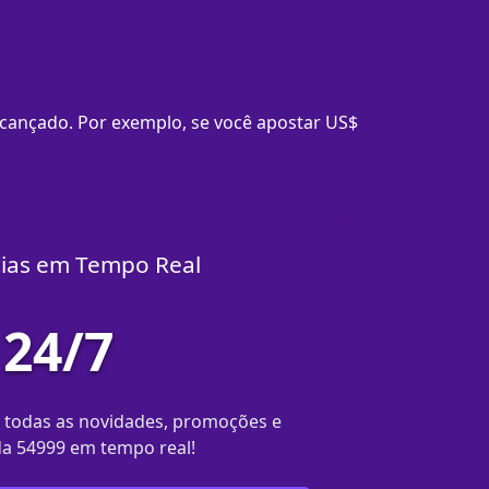
alcançado. Por exemplo, se você apostar US$
cias em Tempo Real
24/7
e todas as novidades, promoções e
da 54999 em tempo real!