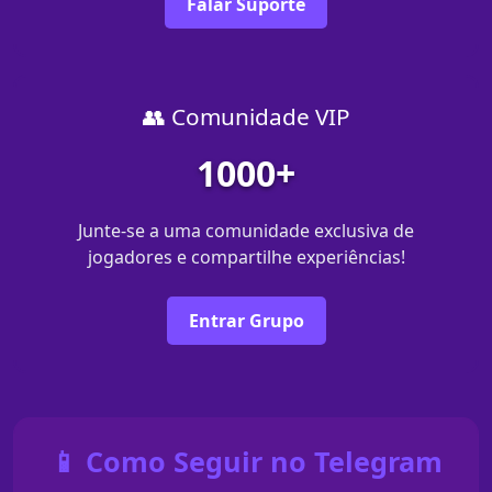
Falar Suporte
👥 Comunidade VIP
1000+
Junte-se a uma comunidade exclusiva de
jogadores e compartilhe experiências!
Entrar Grupo
📱 Como Seguir no Telegram