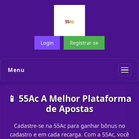
Login
Registrar-se
Menu
📱 55Ac A Melhor Plataforma
de Apostas
Cadastre-se na 55Ac para ganhar bônus no
cadastro e em cada recarga. Com a 55Ac, você