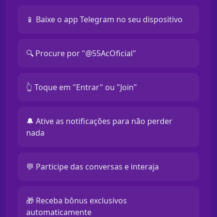
📱 Baixe o app Telegram no seu dispositivo
🔍 Procure por "@55AcOficial"
👆 Toque em "Entrar" ou "Join"
🔔 Ative as notificações para não perder
nada
💬 Participe das conversas e interaja
🎁 Receba bônus exclusivos
automaticamente