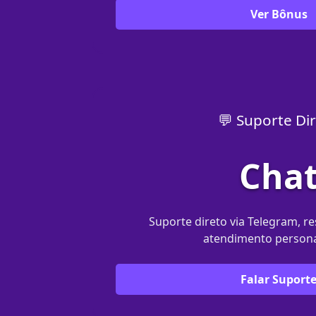
Ver Bônus
💬 Suporte Di
Cha
Suporte direto via Telegram, r
atendimento persona
Falar Suport