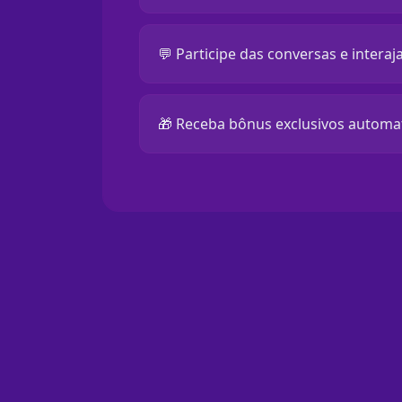
💬 Participe das conversas e interaj
🎁 Receba bônus exclusivos autom