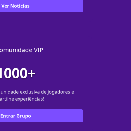
Ver Notícias
Comunidade VIP
1000+
unidade exclusiva de jogadores e
rtilhe experiências!
Entrar Grupo