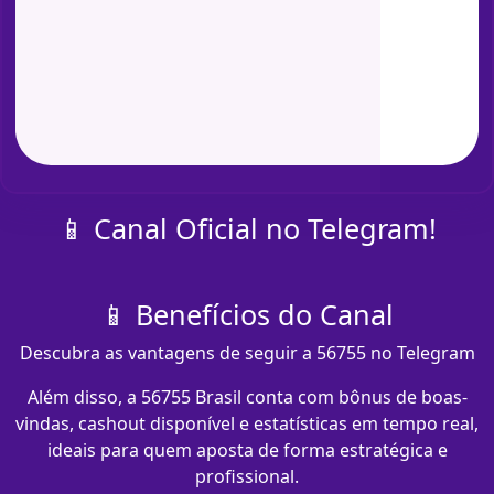
📱 Canal Oficial no Telegram!
📱 Benefícios do Canal
Descubra as vantagens de seguir a 56755 no Telegram
Além disso, a 56755 Brasil conta com bônus de boas-
vindas, cashout disponível e estatísticas em tempo real,
ideais para quem aposta de forma estratégica e
profissional.