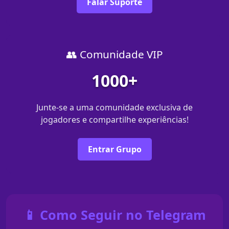
Falar Suporte
👥 Comunidade VIP
1000+
Junte-se a uma comunidade exclusiva de
jogadores e compartilhe experiências!
Entrar Grupo
📱 Como Seguir no Telegram