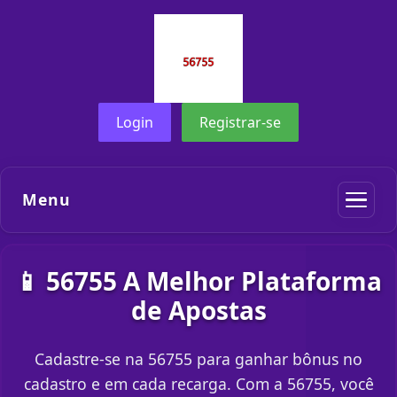
Login
Registrar-se
Menu
📱 56755 A Melhor Plataforma
de Apostas
Cadastre-se na 56755 para ganhar bônus no
cadastro e em cada recarga. Com a 56755, você