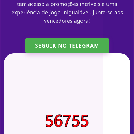
tem acesso a promoções incríveis e uma
experiência de jogo inigualável. Junte-se aos
vencedores agora!
SEGUIR NO TELEGRAM