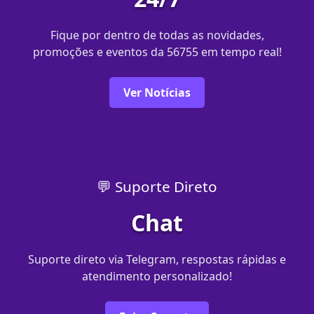
Fique por dentro de todas as novidades,
promoções e eventos da 56755 em tempo real!
Ver Notícias
💬 Suporte Direto
Chat
Suporte direto via Telegram, respostas rápidas e
atendimento personalizado!