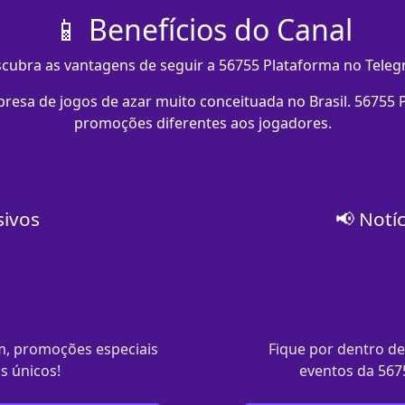
📱 Benefícios do Canal
cubra as vantagens de seguir a 56755 Plataforma no Tele
esa de jogos de azar muito conceituada no Brasil. 56755
promoções diferentes aos jogadores.
sivos
📢 Notí
m, promoções especiais
Fique por dentro d
s únicos!
eventos da 567