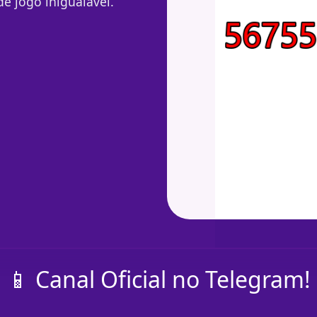
e jogo inigualável.
📱 Canal Oficial no Telegram!