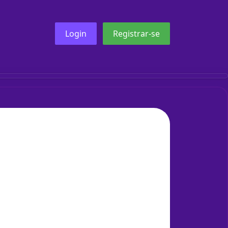
Login
Registrar-se