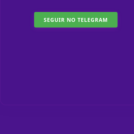
SEGUIR NO TELEGRAM