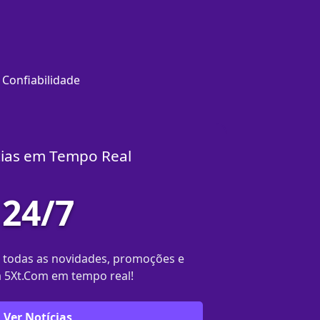
 Confiabilidade
cias em Tempo Real
24/7
e todas as novidades, promoções e
a 5Xt.Com em tempo real!
Ver Notícias