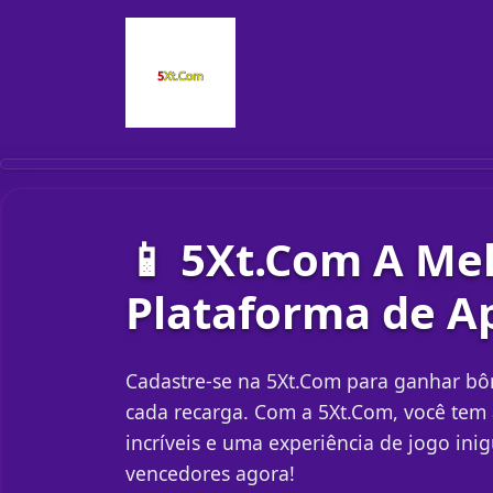
📱 5Xt.Com A Me
Plataforma de A
Cadastre-se na 5Xt.Com para ganhar bô
cada recarga. Com a 5Xt.Com, você tem
incríveis e uma experiência de jogo inig
vencedores agora!