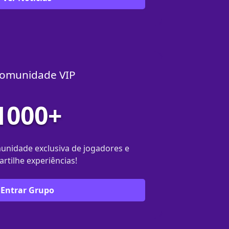
Comunidade VIP
1000+
unidade exclusiva de jogadores e
rtilhe experiências!
Entrar Grupo