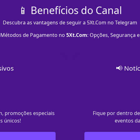
📱 Benefícios do Canal
Descubra as vantagens de seguir a 5Xt.Com no Telegram
s Métodos de Pagamento no
5Xt.Com
: Opções, Segurança e
sivos
📢 Notí
m, promoções especiais
Fique por dentro d
s únicos!
eventos d