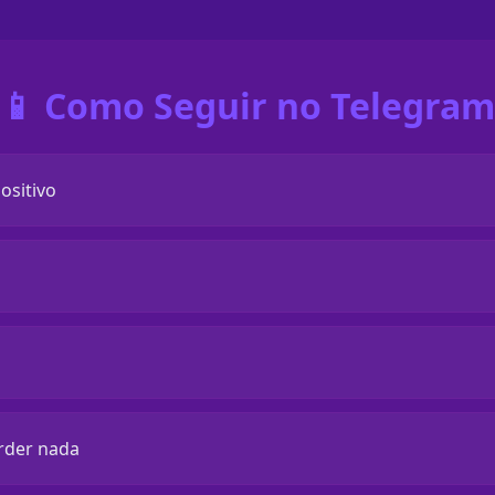
📱 Como Seguir no Telegram
ositivo
erder nada