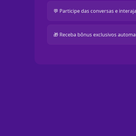
💬 Participe das conversas e interaj
🎁 Receba bônus exclusivos autom