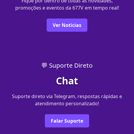
Fique por dentro de todas as novidades,
promoções e eventos da 677V em tempo real!
Ver Notícias
💬 Suporte Direto
Chat
Suporte direto via Telegram, respostas rápidas e
atendimento personalizado!
Falar Suporte