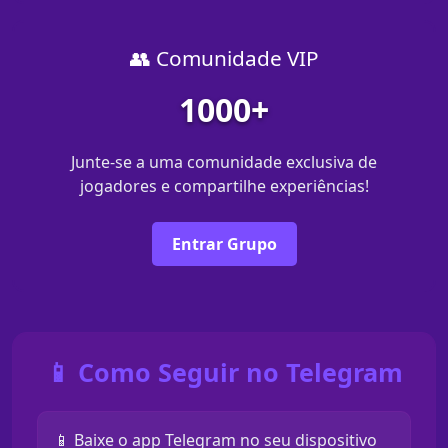
👥 Comunidade VIP
1000+
Junte-se a uma comunidade exclusiva de
jogadores e compartilhe experiências!
Entrar Grupo
📱 Como Seguir no Telegram
📱 Baixe o app Telegram no seu dispositivo