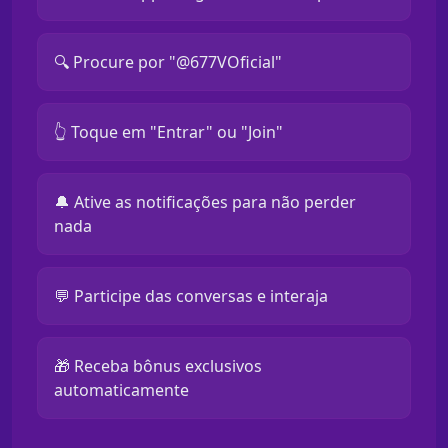
🔍 Procure por "@677VOficial"
👆 Toque em "Entrar" ou "Join"
🔔 Ative as notificações para não perder
nada
💬 Participe das conversas e interaja
🎁 Receba bônus exclusivos
automaticamente