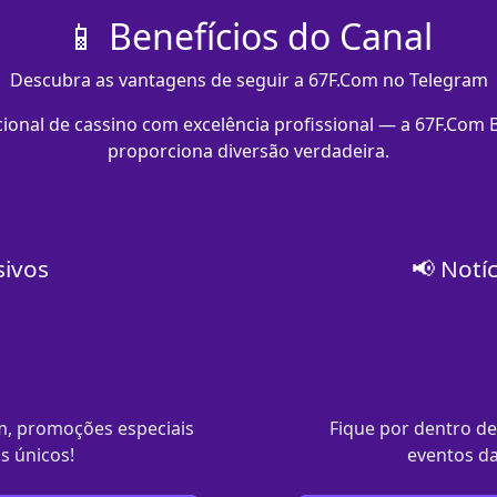
📱 Benefícios do Canal
Descubra as vantagens de seguir a 67F.Com no Telegram
ional de cassino com excelência profissional — a 67F.Com B
proporciona diversão verdadeira.
sivos
📢 Notí
m, promoções especiais
Fique por dentro d
s únicos!
eventos d