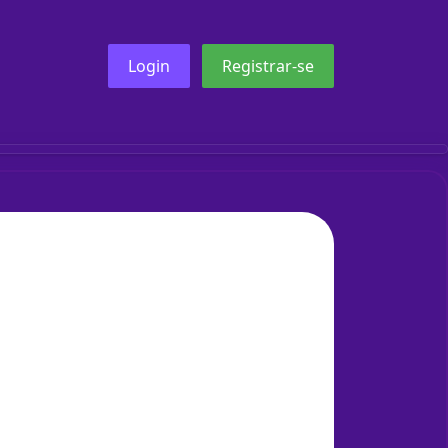
Login
Registrar-se