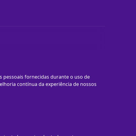
s pessoais fornecidas durante o uso de
elhoria contínua da experiência de nossos