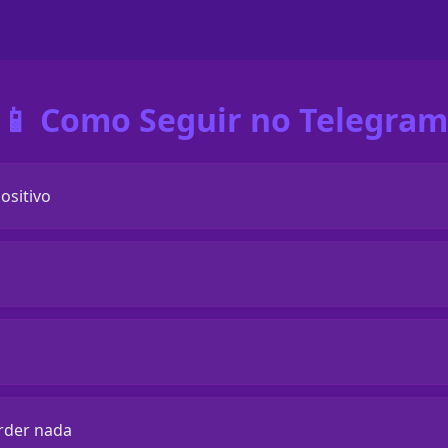
📱 Como Seguir no Telegram
ositivo
erder nada