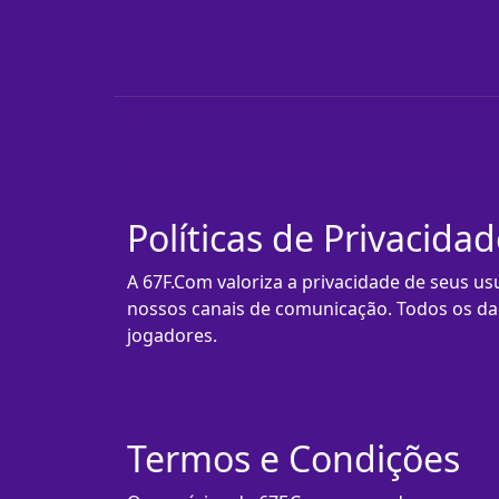
Políticas de Privacida
A 67F.Com valoriza a privacidade de seus u
nossos canais de comunicação. Todos os dad
jogadores.
Termos e Condições