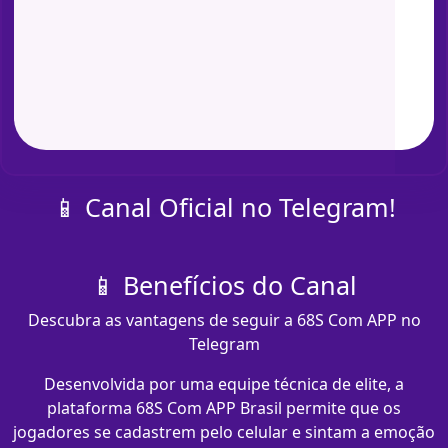
📱 Canal Oficial no Telegram!
📱 Benefícios do Canal
Descubra as vantagens de seguir a 68S Com APP no
Telegram
Desenvolvida por uma equipe técnica de elite, a
plataforma 68S Com APP Brasil permite que os
jogadores se cadastrem pelo celular e sintam a emoção