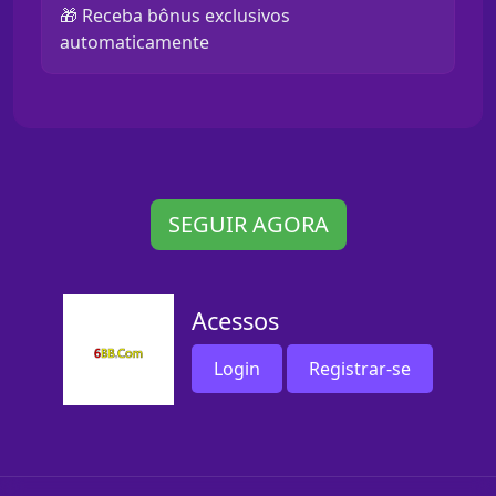
🎁 Receba bônus exclusivos
automaticamente
SEGUIR AGORA
Acessos
Login
Registrar-se