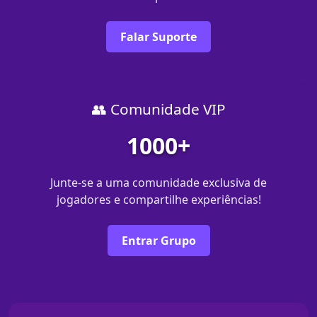
Falar Suporte
👥 Comunidade VIP
1000+
Junte-se a uma comunidade exclusiva de
jogadores e compartilhe experiências!
Entrar Grupo