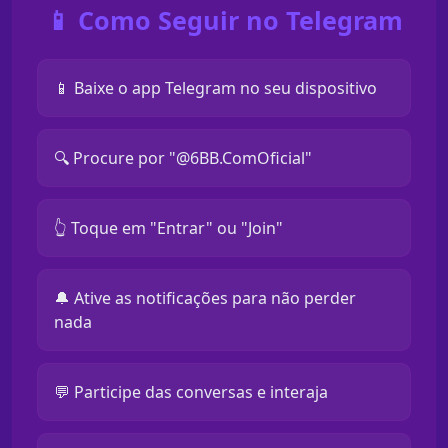
📱 Como Seguir no Telegram
📱 Baixe o app Telegram no seu dispositivo
🔍 Procure por "@6BB.ComOficial"
👆 Toque em "Entrar" ou "Join"
🔔 Ative as notificações para não perder
nada
💬 Participe das conversas e interaja