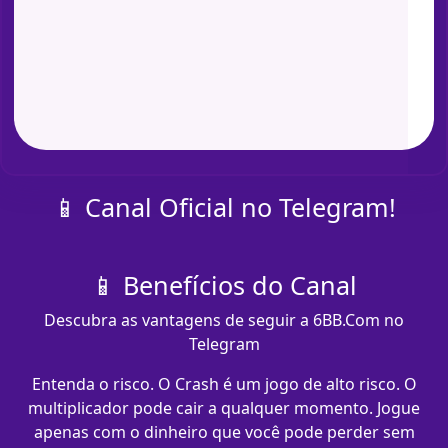
📱 Canal Oficial no Telegram!
📱 Benefícios do Canal
Descubra as vantagens de seguir a 6BB.Com no
Telegram
Entenda o risco. O Crash é um jogo de alto risco. O
multiplicador pode cair a qualquer momento. Jogue
apenas com o dinheiro que você pode perder sem