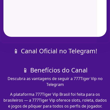
📱 Canal Oficial no Telegram!
📱 Benefícios do Canal
Descubra as vantagens de seguir a 777Tiger Vip no
Telegram
A plataforma 777Tiger Vip Brasil foi feita para os
brasileiros — a 777Tiger Vip oferece slots, roleta, dados
e jogos de pôquer para todos os perfis de jogador.