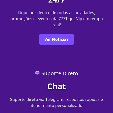
Fique por dentro de todas as novidades,
promoções e eventos da 777Tiger Vip em tempo
real!
Ver Notícias
💬 Suporte Direto
Chat
Suporte direto via Telegram, respostas rápidas e
atendimento personalizado!