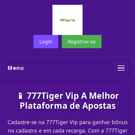
Login
Registrar-se
Menu
📱 777Tiger Vip A Melhor
Plataforma de Apostas
Cadastre-se na 777Tiger Vip para ganhar bônus
no cadastro e em cada recarga. Com a 777Tiger