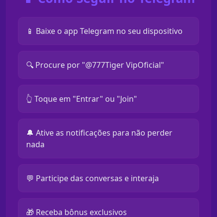
📱 Baixe o app Telegram no seu dispositivo
🔍 Procure por "@777Tiger VipOficial"
👆 Toque em "Entrar" ou "Join"
🔔 Ative as notificações para não perder
nada
💬 Participe das conversas e interaja
🎁 Receba bônus exclusivos