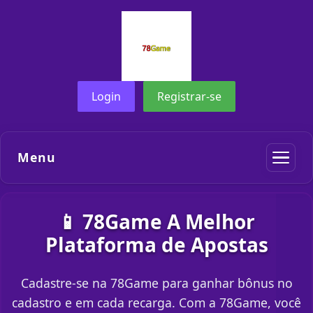
Login
Registrar-se
Menu
📱 78Game A Melhor
Plataforma de Apostas
Cadastre-se na 78Game para ganhar bônus no
cadastro e em cada recarga. Com a 78Game, você