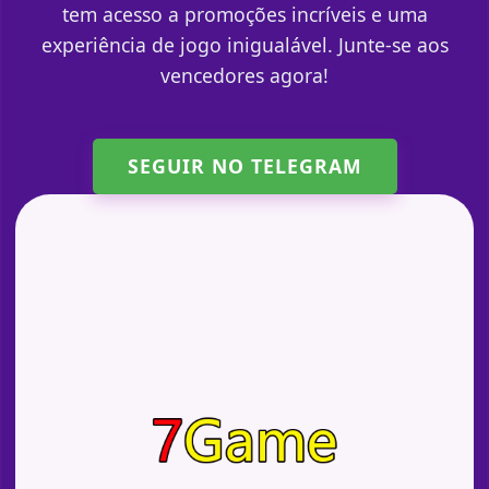
tem acesso a promoções incríveis e uma
experiência de jogo inigualável. Junte-se aos
vencedores agora!
SEGUIR NO TELEGRAM