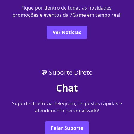
Fique por dentro de todas as novidades,
promoções e eventos da 7Game em tempo real!
Ver Notícias
💬 Suporte Direto
Chat
Suporte direto via Telegram, respostas rápidas e
atendimento personalizado!
Falar Suporte