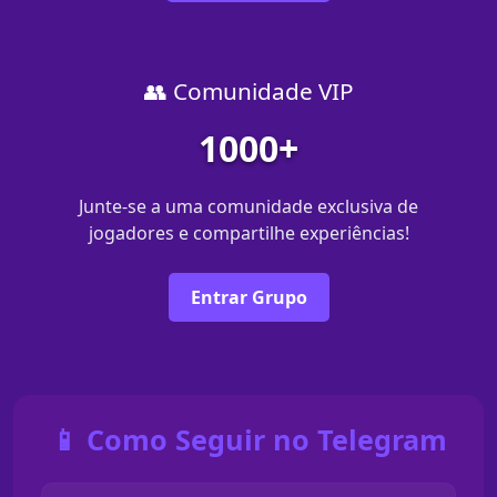
👥 Comunidade VIP
1000+
Junte-se a uma comunidade exclusiva de
jogadores e compartilhe experiências!
Entrar Grupo
📱 Como Seguir no Telegram